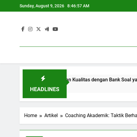
Skip
Sunday, August 9, 2026
8:46:57 AM
to
content
Meningkatkan Kualitas dengan Bank Soal yang Efektif
3 Months Ago
HEADLINES
Home
Artikel
Coaching Akademik: Taktik Berha