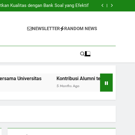
rja Untuk Lulusan Baru pada Era Pendidikan
kan Kualitas dengan Bank Soal yang Efektif
bilitas di Ruang Kerja Bersama Universitas
rhadap Peningkatan Kampus serta Komunitas
rja Untuk Lulusan Baru pada Era Pendidikan
kan Kualitas dengan Bank Soal yang Efektif
NEWSLETTER
RANDOM NEWS
bilitas di Ruang Kerja Bersama Universitas
rhadap Peningkatan Kampus serta Komunitas
versitas
Kontribusi Alumni terhadap Peningkatan Kampu
5 Months Ago