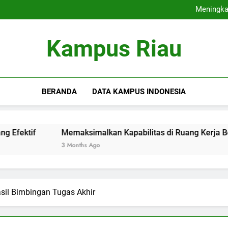
Kesempatan Ke
Meningkat
Memaksimalkan Kapa
Kontribusi Alumni te
Kesempatan Ke
Kampus Riau
Meningkat
Memaksimalkan Kapa
Kontribusi Alumni te
BERANDA
DATA KAMPUS INDONESIA
Memaksimalkan Kapabilitas di Ruang Kerja Bersama Uni
3 Months Ago
sil Bimbingan Tugas Akhir