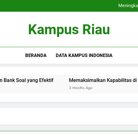
Kesempatan Ke
Meningkat
Memaksimalkan Kapa
Kontribusi Alumni te
Kesempatan Ke
Kampus Riau
Meningkat
Memaksimalkan Kapa
Kontribusi Alumni te
BERANDA
DATA KAMPUS INDONESIA
Soal yang Efektif
Memaksimalkan Kapabilitas di Ruang 
3 Months Ago