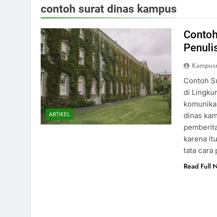
contoh surat dinas kampus
Contoh
Penuli
Kampusr
Contoh S
di Lingku
komunikas
ARTIKEL
dinas kam
pemberita
karena it
tata cara
Read Full 