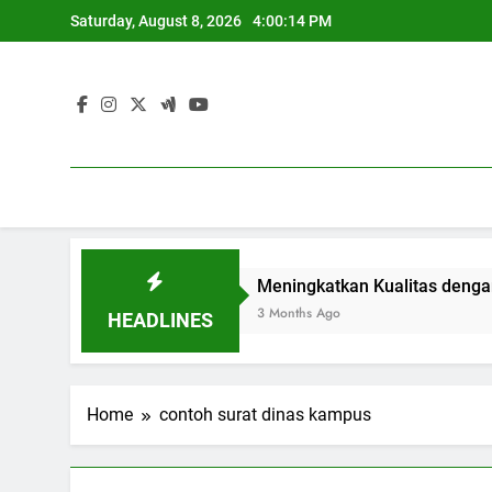
Skip
Saturday, August 8, 2026
4:00:14 PM
to
content
ada Era Pendidikan
Meningkatkan Kualitas dengan Bank 
3 Months Ago
HEADLINES
Home
contoh surat dinas kampus