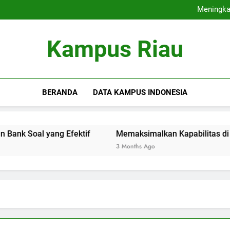
Kesempatan Ke
Meningkat
Memaksimalkan Kapa
Kontribusi Alumni te
Kesempatan Ke
Kampus Riau
Meningkat
Memaksimalkan Kapa
Kontribusi Alumni te
BERANDA
DATA KAMPUS INDONESIA
oal yang Efektif
Memaksimalkan Kapabilitas di Ruang K
3 Months Ago