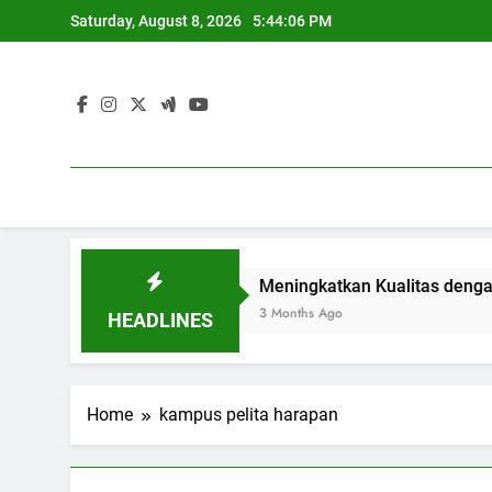
Skip
Saturday, August 8, 2026
5:44:06 PM
to
content
da Era Pendidikan
Meningkatkan Kualitas dengan Bank S
3 Months Ago
HEADLINES
Home
kampus pelita harapan