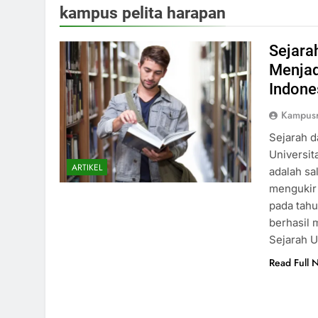
kampus pelita harapan
Sejara
Menjad
Indone
Kampusr
Sejarah d
Universit
ARTIKEL
adalah sa
mengukir 
pada tahu
berhasil 
Sejarah U
Read Full 