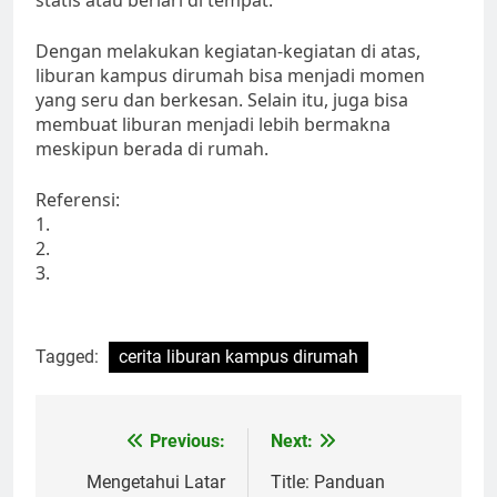
statis atau berlari di tempat.
Dengan melakukan kegiatan-kegiatan di atas,
liburan kampus dirumah bisa menjadi momen
yang seru dan berkesan. Selain itu, juga bisa
membuat liburan menjadi lebih bermakna
meskipun berada di rumah.
Referensi:
1.
2.
3.
Tagged:
cerita liburan kampus dirumah
Post
Previous:
Next:
navigation
Mengetahui Latar
Title: Panduan