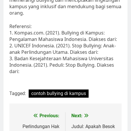
memerangi bullying dan menciptakan lingkungan
kampus yang inklusif dan mendukung bagi semua
orang.
Referensi:
1. Kompas.com. (2021). Bullying di Kampus:
Pengalaman Mahasiswa Indonesia. Diakses dari:
2. UNICEF Indonesia. (2021). Stop Bullying: Anak-
anak Perlindungan Utama. Diakses dari:
3. Badan Kesejahteraan Mahasiswa Universitas
Indonesia. (2021). Peduli: Stop Bullying. Diakses
dari:
Tagged:
contoh bullying di kampus
Post
Previous:
Next:
navigation
Perlindungan Hak
Judul: Apakah Besok