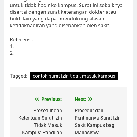
untuk tidak hadir ke kampus. Surat ini sebaiknya
disertai dengan surat keterangan dokter atau
bukti lain yang dapat mendukung alasan
ketidakhadiran yang disebabkan oleh sakit.
Referensi:
1.
2.
Tagged:
contoh surat izin tidak masuk kampus
Post
Previous:
Next:
navigation
Prosedur dan
Prosedur dan
Ketentuan Surat Izin
Pentingnya Surat Izin
Tidak Masuk
Sakit Kampus bagi
Kampus: Panduan
Mahasiswa