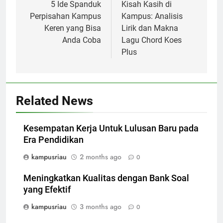
navigation
5 Ide Spanduk
Kisah Kasih di
Perpisahan Kampus
Kampus: Analisis
Keren yang Bisa
Lirik dan Makna
Anda Coba
Lagu Chord Koes
Plus
Related News
Kesempatan Kerja Untuk Lulusan Baru pada
Era Pendidikan
kampusriau
2 months ago
0
Meningkatkan Kualitas dengan Bank Soal
yang Efektif
kampusriau
3 months ago
0