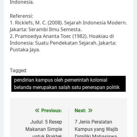
Indonesia.
Referensi:
1. Ricklefs, M. C. (2008). Sejarah Indonesia Modern.
Jakarta: Serambi Ilmu Semesta.
2. Pramoedya Ananta Toer. (1982). Hoakiau di
Indonesia: Suatu Pendekatan Sejarah. Jakarta:
Pustaka Jaya.
Tagged:
pendirian kampus oleh pemerintah kolonial
belanda merupakan salah satu penerapan politik
Post
Previous:
Next:
navigation
Judul: 5 Resep
7 Jenis Peralatan
Makanan Simple
Kampus yang Wajib
untuk Praktek
Dimiliki Mahasiswa