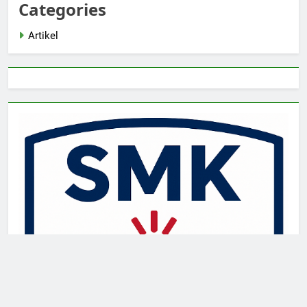
Categories
Artikel