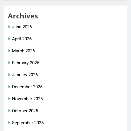
Archives
June 2026
April 2026
March 2026
February 2026
January 2026
December 2025
November 2025
October 2025
September 2025