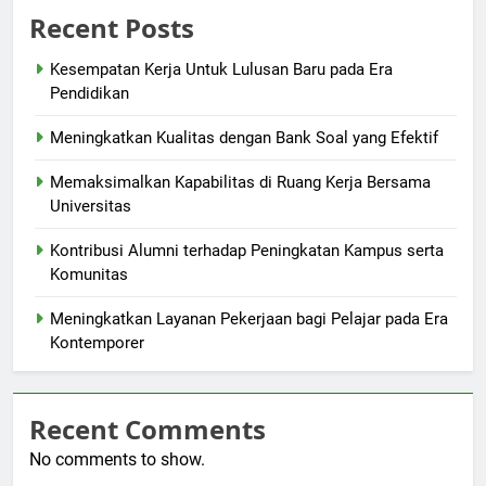
Recent Posts
Kesempatan Kerja Untuk Lulusan Baru pada Era
Pendidikan
Meningkatkan Kualitas dengan Bank Soal yang Efektif
Memaksimalkan Kapabilitas di Ruang Kerja Bersama
Universitas
Kontribusi Alumni terhadap Peningkatan Kampus serta
Komunitas
Meningkatkan Layanan Pekerjaan bagi Pelajar pada Era
Kontemporer
Recent Comments
No comments to show.