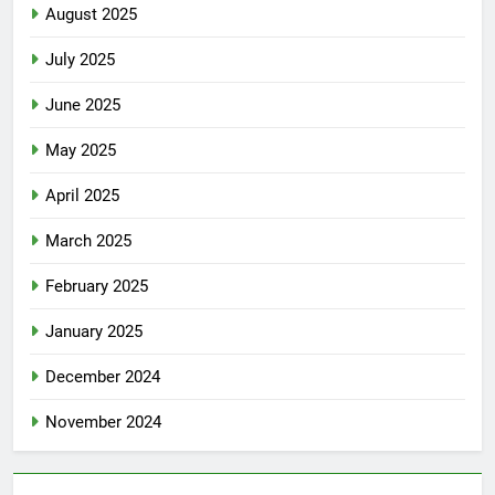
August 2025
July 2025
June 2025
May 2025
April 2025
March 2025
February 2025
January 2025
December 2024
November 2024